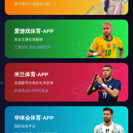
3C精密组装
光伏电池片
AOI与软件服务
友情链接
乐鱼app官网-乐鱼(中国)
热线电话：0730-5538888/5633399
手机：13923842554 肖小姐
传真：0730-5616123