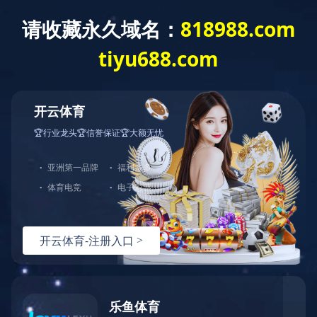
乐鱼app官网