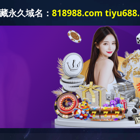
网
关于我们
核心产品
乐鱼app官网
投资者