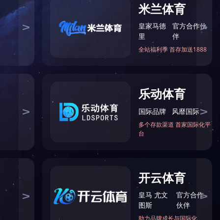
共
0
页
0
条记录